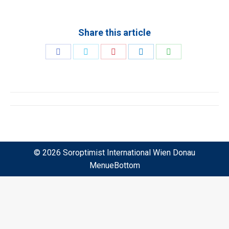
Share this article
Share
Share
Share
Share
Share
on
on
on
on
on
Facebook
Twitter
Pinterest
LinkedIn
WhatsApp
Kommentarnavigation
© 2026 Soroptimist International Wien Donau
MenueBottom