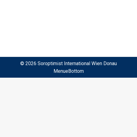
Großes bewirken. Vor allem dann, wenn
viele Menschen mitmachen. Wir haben…
Mehr lesen
© 2026 Soroptimist International Wien Donau
MenueBottom