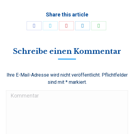
Share this article
Share
Share
Share
Share
Share
on
on
on
on
on
Facebook
Twitter
Pinterest
LinkedIn
WhatsApp
Schreibe einen Kommentar
Ihre E-Mail-Adresse wird nicht veröffentlicht. Pflichtfelder
sind mit
*
markiert.
Kommentar