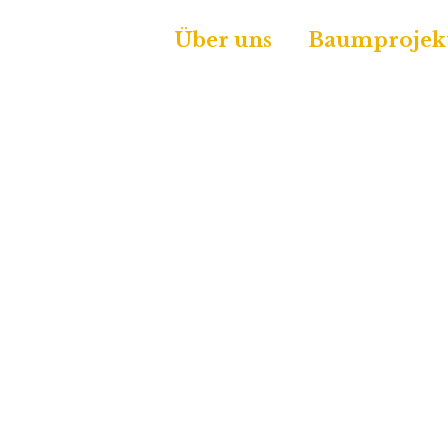
Über uns
Baumprojek
Juni
16
2021
Moving Health, was mich