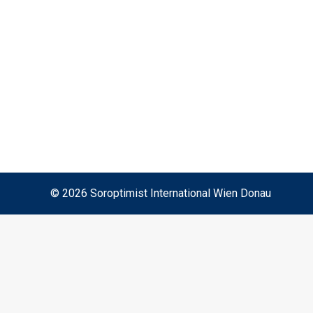
bewegt
Can we really live in a sustainable way ?
Wie kann das „Prinzip der dreifachen
Entlastung“…
Mehr lesen
© 2026 Soroptimist International Wien Donau