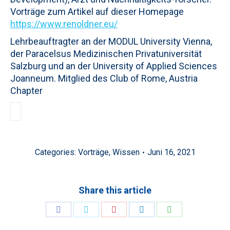
Vorträge zum Artikel auf dieser Homepage
https://www.renoldner.eu/
Lehrbeauftragter an der MODUL University Vienna,
der Paracelsus Medizinischen Privatuniversität
Salzburg und an der University of Applied Sciences
Joanneum. Mitglied des Club of Rome, Austria
Chapter
Categories:
Vorträge
,
Wissen
Juni 16, 2021
Share this article
Share
Share
Share
Share
Share
on
on
on
on
on